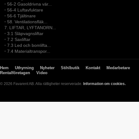
•
56-2 Gasoldrivna vär...
•
56-4 Luftavfuktare
•
56-6 Tjältinare
•
58. Ventilationsfläk...
7. LIFTAR, LYFTANORN...
•
3.1 Släpvagnsliftar
•
7.2 Saxliftar
•
7.3 Led och bomlifta...
•
7.4 Materialtranspor...
Hem
Uthyrning
Nyheter
Stihlbutik
Kontakt
Medarbetare
Rentalföretagen
Video
© 2026 Favarent AB. Alla rättigheter reserverade.
Information om cookies.