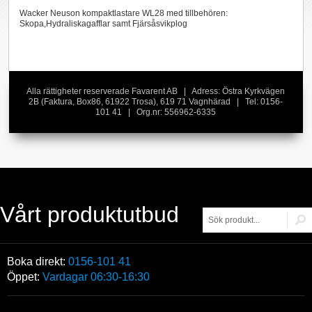
Wacker Neuson kompaktlastare WL28 med tillbehören:
Skopa,Hydraliskagafflar samt Fjärsåsvikplog
Alla rättigheter reserverade Favarent AB | Adress: Östra Kyrkvägen
2B (Faktura, Box86, 61922 Trosa), 619 71 Vagnhärad | Tel: 0156-
101 41 | Org.nr: 556962-6335
Vårt produktutbud
Boka direkt:
0156-101 41
Öppet:
Vardagar 06:30-16:30