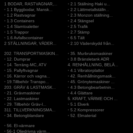
1 BODAR, RASTVAGNAR,...
•
2.1 Ställning Haki u...
•
1.1 Byggbodar, Mansk...
•
2.2 Lättmetallställn...
•
1.2 Rastvagnar
•
2.3 Monzon ställning...
•
1.3 Containers
•
2.4 Stängsel
•
1.4 Slamtoaletter
•
2.5 Trafik
•
1.5 Trappor
•
2.7 Stämp
•
1.6 Avfallscontainer
•
6.5 Tält
2 STÄLLNINGAR, VÄDER...
•
2.10 Väderskydd från...
202. TRANSPORTMASKIN...
•
35. Murbruksmaskiner
•
12. Dumprar
•
3.8 Bränsletank ADR
•
14. Terräng-MC, ATV
4. RENHÅLLNING, BELÄ...
•
15. Pallyftvagnar
•
4.1 Vibratorplattor
•
16. Kärror och vagna...
•
42. Renhållningsmask...
•
19.Tillbehör Transpo...
•
45. Grönytemaskiner ...
203. GRÄV & LASTMASK...
•
4.3 Betongbearbetnin...
•
21. Grävmaskiner
•
4.4 Glättare
•
22. Lastmaskiner
5. KRAFT, VÄRME OCH ...
•
29. Tillbehör Gräv-l...
•
5.1 Elverk
311. TILLVERKNINGSMA...
•
5.2 Kompressorer
•
34. Betongblandare
•
52. Elmaterial
•
56. El-värmare
•
56-1 Oljedrivna värm...