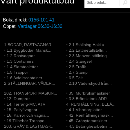
Vårt produktutbud
Boka direkt:
0156-101 41
Öppet:
Vardagar 06:30-16:30
1 BODAR, RASTVAGNAR,...
•
2.1 Ställning Haki u...
•
1.1 Byggbodar, Mansk...
•
2.2 Lättmetallställn...
•
1.2 Rastvagnar
•
2.3 Monzon ställning...
•
1.3 Containers
•
2.4 Stängsel
•
1.4 Slamtoaletter
•
2.5 Trafik
•
1.5 Trappor
•
2.7 Stämp
•
1.6 Avfallscontainer
•
6.5 Tält
2 STÄLLNINGAR, VÄDER...
•
2.10 Väderskydd från...
202. TRANSPORTMASKIN...
•
35. Murbruksmaskiner
•
12. Dumprar
•
3.8 Bränsletank ADR
•
14. Terräng-MC, ATV
4. RENHÅLLNING, BELÄ...
•
15. Pallyftvagnar
•
4.1 Vibratorplattor
•
16. Kärror och vagna...
•
42. Renhållningsmask...
•
19.Tillbehör Transpo...
•
45. Grönytemaskiner ...
203. GRÄV & LASTMASK...
•
4.3 Betongbearbetnin...