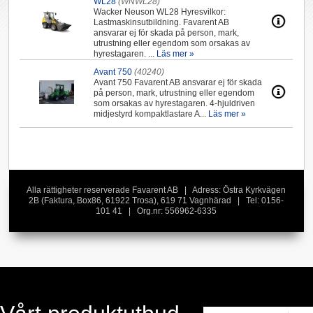
WL28
(WNWL28)
Wacker Neuson WL28 Hyresvilkor:
Lastmaskinsutbildning. Favarent AB
ansvarar ej för skada på person, mark,
utrustning eller egendom som orsakas av
hyrestagaren. ...
Läs mer »
Avant 750
(40240)
Avant 750 Favarent AB ansvarar ej för skada
på person, mark, utrustning eller egendom
som orsakas av hyrestagaren. 4-hjuldriven
midjestyrd kompaktlastare A...
Läs mer »
Alla rättigheter reserverade Favarent AB | Adress: Östra Kyrkvägen
2B (Faktura, Box86, 61922 Trosa), 619 71 Vagnhärad | Tel: 0156-
101 41 | Org.nr: 556962-6335