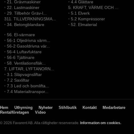
•
21. Grävmaskiner
•
4.4 Glättare
•
22. Lastmaskiner
5. KRAFT, VÄRME OCH ...
•
29. Tillbehör Gräv-l...
•
5.1 Elverk
311. TILLVERKNINGSMA...
•
5.2 Kompressorer
•
34. Betongblandare
•
52. Elmaterial
•
56. El-värmare
•
56-1 Oljedrivna värm...
•
56-2 Gasoldrivna vär...
•
56-4 Luftavfuktare
•
56-6 Tjältinare
•
58. Ventilationsfläk...
7. LIFTAR, LYFTANORN...
•
3.1 Släpvagnsliftar
•
7.2 Saxliftar
•
7.3 Led och bomlifta...
•
7.4 Materialtranspor...
Hem
Uthyrning
Nyheter
Stihlbutik
Kontakt
Medarbetare
Rentalföretagen
Video
© 2026 Favarent AB. Alla rättigheter reserverade.
Information om cookies.