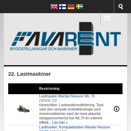
22. Lastmaskiner
Beskrivning
Lastmaskin Wacker Neuson WL 70
(WNWL70)
Hyresvilkor: Lastmaskinsutbildning. Tack
vare den senaste motorteknologin som
överensstämmer med de mest aktuella
utsläppsnormerna har WL70 en extremt
effekti...
Läs mer »
Lastmaskin, Kompaktlastare Wacker Neuson