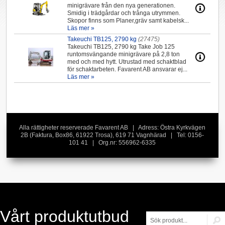
minigrävare från den nya generationen.
Smidig i trädgårdar och trånga utrymmen.
Skopor finns som Planer,gräv samt kabelsk...
Läs mer »
Takeuchi TB125, 2790 kg
(27475)
Takeuchi TB125, 2790 kg Take Job 125
runtomsvängande minigrävare på 2,8 ton
med och med hytt. Utrustad med schaktblad
för schaktarbeten. Favarent AB ansvarar ej...
Läs mer »
Alla rättigheter reserverade Favarent AB | Adress: Östra Kyrkvägen
2B (Faktura, Box86, 61922 Trosa), 619 71 Vagnhärad | Tel: 0156-
101 41 | Org.nr: 556962-6335
Vårt produktutbud