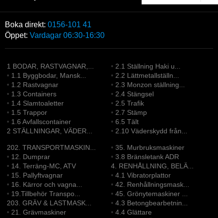
Boka direkt:
0156-101 41
Öppet:
Vardagar 06:30-16:30
1 BODAR, RASTVAGNAR,...
•
2.1 Ställning Haki u...
•
1.1 Byggbodar, Mansk...
•
2.2 Lättmetallställn...
•
1.2 Rastvagnar
•
2.3 Monzon ställning...
•
1.3 Containers
•
2.4 Stängsel
•
1.4 Slamtoaletter
•
2.5 Trafik
•
1.5 Trappor
•
2.7 Stämp
•
1.6 Avfallscontainer
•
6.5 Tält
2 STÄLLNINGAR, VÄDER...
•
2.10 Väderskydd från...
202. TRANSPORTMASKIN...
•
35. Murbruksmaskiner
•
12. Dumprar
•
3.8 Bränsletank ADR
•
14. Terräng-MC, ATV
4. RENHÅLLNING, BELÄ...
•
15. Pallyftvagnar
•
4.1 Vibratorplattor
•
16. Kärror och vagna...
•
42. Renhållningsmask...
•
19.Tillbehör Transpo...
•
45. Grönytemaskiner ...
203. GRÄV & LASTMASK...
•
4.3 Betongbearbetnin...
•
21. Grävmaskiner
•
4.4 Glättare