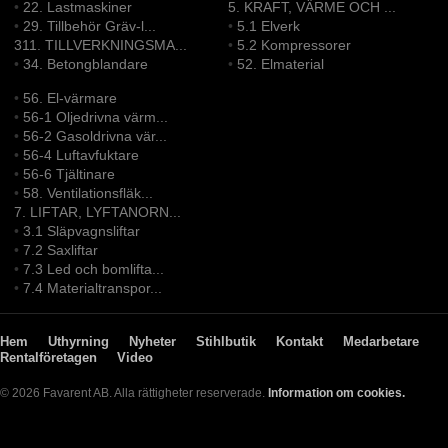
•
22. Lastmaskiner
5. KRAFT, VÄRME OCH ...
•
29. Tillbehör Gräv-l...
•
5.1 Elverk
311. TILLVERKNINGSMA...
•
5.2 Kompressorer
•
34. Betongblandare
•
52. Elmaterial
•
56. El-värmare
•
56-1 Oljedrivna värm...
•
56-2 Gasoldrivna vär...
•
56-4 Luftavfuktare
•
56-6 Tjältinare
•
58. Ventilationsfläk...
7. LIFTAR, LYFTANORN...
•
3.1 Släpvagnsliftar
•
7.2 Saxliftar
•
7.3 Led och bomlifta...
•
7.4 Materialtranspor...
Hem
Uthyrning
Nyheter
Stihlbutik
Kontakt
Medarbetare
Rentalföretagen
Video
© 2026 Favarent AB. Alla rättigheter reserverade.
Information om cookies.