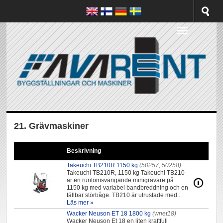
21. Grävmaskiner
Beskrivning
Takeuchi TB210R 1150 kg
(50257, 50258)
Takeuchi TB210R, 1150 kg ​Takeuchi TB210
är en runtomsvängande minigrävare på
1150 kg med variabel bandbreddning och en
fällbar störbåge. TB210 är utrustade med...
Läs mer »
Wacker Neuson ET 18 1800 kg
(wnet18)
Wacker Neuson Et 18 en liten kraftfull