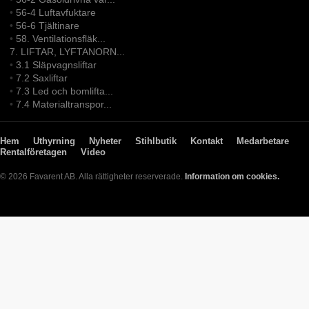
•
56-4 Luftavfuktare
•
56-6 Tjältinare
•
58. Ventilationsfläk...
7. LIFTAR, LYFTANORN...
•
3.1 Släpvagnsliftar
•
7.2 Saxliftar
•
7.3 Led och bomlifta...
•
7.4 Materialtranspor...
Hem
Uthyrning
Nyheter
Stihlbutik
Kontakt
Medarbetare
Rentalföretagen
Video
© 2026 Favarent AB. Alla rättigheter reserverade.
Information om cookies.