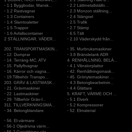
•
1.1 Byggbodar, Mansk...
•
2.2 Lättmetallställn...
•
1.2 Rastvagnar
•
2.3 Monzon ställning...
•
1.3 Containers
•
2.4 Stängsel
•
1.4 Slamtoaletter
•
2.5 Trafik
•
1.5 Trappor
•
2.7 Stämp
•
1.6 Avfallscontainer
•
6.5 Tält
2 STÄLLNINGAR, VÄDER...
•
2.10 Väderskydd från...
202. TRANSPORTMASKIN...
•
35. Murbruksmaskiner
•
12. Dumprar
•
3.8 Bränsletank ADR
•
14. Terräng-MC, ATV
4. RENHÅLLNING, BELÄ...
•
15. Pallyftvagnar
•
4.1 Vibratorplattor
•
16. Kärror och vagna...
•
42. Renhållningsmask...
•
19.Tillbehör Transpo...
•
45. Grönytemaskiner ...
203. GRÄV & LASTMASK...
•
4.3 Betongbearbetnin...
•
21. Grävmaskiner
•
4.4 Glättare
•
22. Lastmaskiner
5. KRAFT, VÄRME OCH ...
•
29. Tillbehör Gräv-l...
•
5.1 Elverk
311. TILLVERKNINGSMA...
•
5.2 Kompressorer
•
34. Betongblandare
•
52. Elmaterial
•
56. El-värmare
•
56-1 Oljedrivna värm...
•
56-2 Gasoldrivna vär...