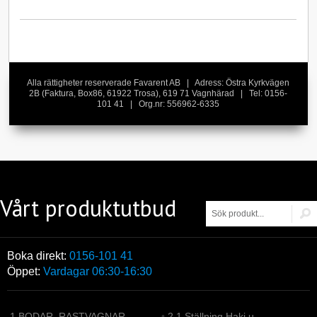
Alla rättigheter reserverade Favarent AB | Adress: Östra Kyrkvägen
2B (Faktura, Box86, 61922 Trosa), 619 71 Vagnhärad | Tel: 0156-
101 41 | Org.nr: 556962-6335
Vårt produktutbud
Boka direkt:
0156-101 41
Öppet:
Vardagar 06:30-16:30
1 BODAR, RASTVAGNAR,...
•
2.1 Ställning Haki u...