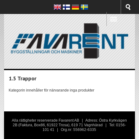
1.5 Trappor
Kategorin innehåller för närvarande inga produkter
Alla rättigheter reserverade Favarent AB | Adress: Östra Kyrkvägen
2B (Faktura, Box86, 61922 Trosa), 619 71 Vagnhärad | Tel: 0156-
101 41 | Org.nr: 556962-6335