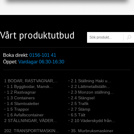
Vårt produktutbud
Boka direkt:
0156-101 41
Öppet:
Vardagar 06:30-16:30
1 BODAR, RASTVAGNAR,...
•
2.1 Ställning Haki u...
•
1.1 Byggbodar, Mansk...
•
2.2 Lättmetallställn...
•
1.2 Rastvagnar
•
2.3 Monzon ställning...
•
1.3 Containers
•
2.4 Stängsel
•
1.4 Slamtoaletter
•
2.5 Trafik
•
1.5 Trappor
•
2.7 Stämp
•
1.6 Avfallscontainer
•
6.5 Tält
2 STÄLLNINGAR, VÄDER...
•
2.10 Väderskydd från...
202. TRANSPORTMASKIN...
•
35. Murbruksmaskiner