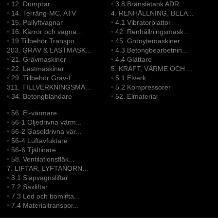
•
12. Dumprar
•
3.8 Bränsletank ADR
•
14. Terräng-MC, ATV
4. RENHÅLLNING, BELÄ...
•
15. Pallyftvagnar
•
4.1 Vibratorplattor
•
16. Kärror och vagna...
•
42. Renhållningsmask...
•
19.Tillbehör Transpo...
•
45. Grönytemaskiner ...
203. GRÄV & LASTMASK...
•
4.3 Betongbearbetnin...
•
21. Grävmaskiner
•
4.4 Glättare
•
22. Lastmaskiner
5. KRAFT, VÄRME OCH ...
•
29. Tillbehör Gräv-l...
•
5.1 Elverk
311. TILLVERKNINGSMA...
•
5.2 Kompressorer
•
34. Betongblandare
•
52. Elmaterial
•
56. El-värmare
•
56-1 Oljedrivna värm...
•
56-2 Gasoldrivna vär...
•
56-4 Luftavfuktare
•
56-6 Tjältinare
•
58. Ventilationsfläk...
7. LIFTAR, LYFTANORN...
•
3.1 Släpvagnsliftar
•
7.2 Saxliftar
•
7.3 Led och bomlifta...
•
7.4 Materialtranspor...