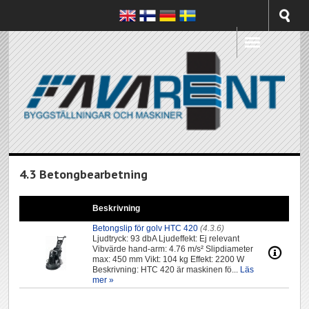
4.3 Betongbearbetning
Beskrivning
Betongslip för golv HTC 420
(4.3.6)
Ljudtryck: 93 dbA Ljudeffekt: Ej relevant
Vibvärde hand-arm: 4.76 m/s² Slipdiameter
max: 450 mm Vikt: 104 kg Effekt: 2200 W
Beskrivning: HTC 420 är maskinen fö...
Läs
mer »