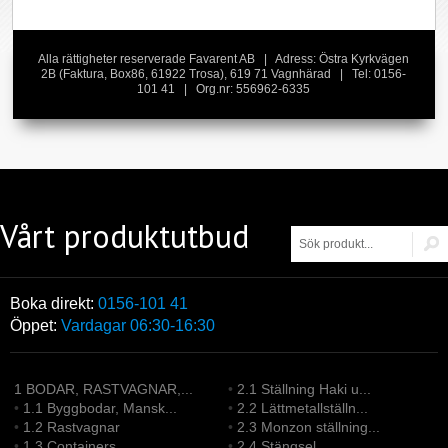
Alla rättigheter reserverade Favarent AB | Adress: Östra Kyrkvägen
2B (Faktura, Box86, 61922 Trosa), 619 71 Vagnhärad | Tel: 0156-
101 41 | Org.nr: 556962-6335
Vårt produktutbud
Boka direkt:
0156-101 41
Öppet:
Vardagar 06:30-16:30
1 BODAR, RASTVAGNAR,...
•
2.1 Ställning Haki u...
•
1.1 Byggbodar, Mansk...
•
2.2 Lättmetallställn...
•
1.2 Rastvagnar
•
2.3 Monzon ställning...
•
1.3 Containers
•
2.4 Stängsel