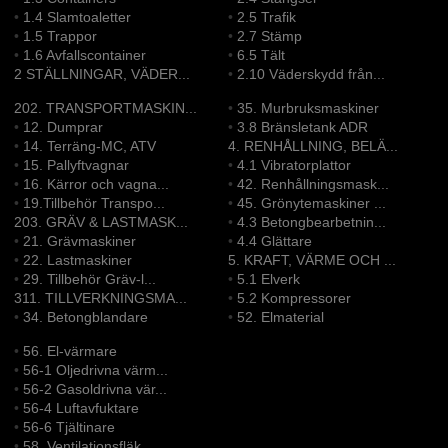
•
1.4 Slamtoaletter
•
2.5 Trafik
•
1.5 Trappor
•
2.7 Stämp
•
1.6 Avfallscontainer
•
6.5 Tält
2 STÄLLNINGAR, VÄDER...
•
2.10 Väderskydd från...
202. TRANSPORTMASKIN...
•
35. Murbruksmaskiner
•
12. Dumprar
•
3.8 Bränsletank ADR
•
14. Terräng-MC, ATV
4. RENHÅLLNING, BELÄ...
•
15. Pallyftvagnar
•
4.1 Vibratorplattor
•
16. Kärror och vagna...
•
42. Renhållningsmask...
•
19.Tillbehör Transpo...
•
45. Grönytemaskiner ...
203. GRÄV & LASTMASK...
•
4.3 Betongbearbetnin...
•
21. Grävmaskiner
•
4.4 Glättare
•
22. Lastmaskiner
5. KRAFT, VÄRME OCH ...
•
29. Tillbehör Gräv-l...
•
5.1 Elverk
311. TILLVERKNINGSMA...
•
5.2 Kompressorer
•
34. Betongblandare
•
52. Elmaterial
•
56. El-värmare
•
56-1 Oljedrivna värm...
•
56-2 Gasoldrivna vär...
•
56-4 Luftavfuktare
•
56-6 Tjältinare
•
58. Ventilationsfläk...