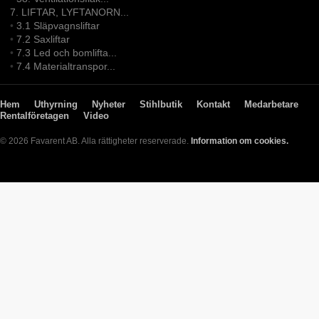
7. LIFTAR, LYFTANORN...
•
3.1 Släpvagnsliftar
•
7.2 Saxliftar
•
7.3 Led och bomlifta...
•
7.4 Materialtranspor...
Hem
Uthyrning
Nyheter
Stihlbutik
Kontakt
Medarbetare
Rentalföretagen
Video
© 2026 Favarent AB. Alla rättigheter reserverade.
Information om cookies.