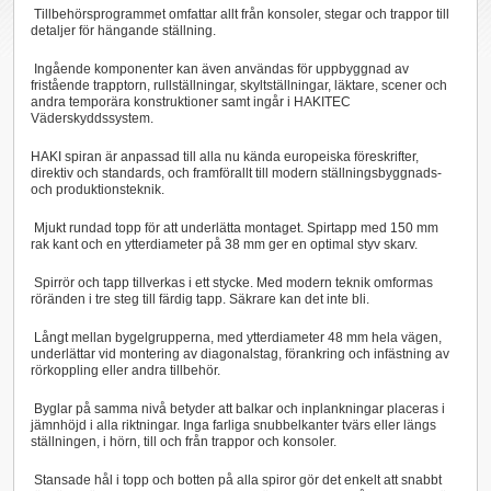
Tillbehörsprogrammet omfattar allt från konsoler, stegar och trappor till
detaljer för hängande ställning.
Ingående komponenter kan även användas för uppbyggnad av
fristående trapptorn, rullställningar, skyltställningar, läktare, scener och
andra temporära konstruktioner samt ingår i HAKITEC
Väderskyddssystem.
HAKI spiran är anpassad till alla nu kända europeiska föreskrifter,
direktiv och standards, och framförallt till modern ställningsbyggnads-
och produktionsteknik.
Mjukt rundad topp för att underlätta montaget. Spirtapp med 150 mm
rak kant och en ytterdiameter på 38 mm ger en optimal styv skarv.
Spirrör och tapp tillverkas i ett stycke. Med modern teknik omformas
röränden i tre steg till färdig tapp. Säkrare kan det inte bli.
Långt mellan bygelgrupperna, med ytterdiameter 48 mm hela vägen,
underlättar vid montering av diagonalstag, förankring och infästning av
rörkoppling eller andra tillbehör.
Byglar på samma nivå betyder att balkar och inplankningar placeras i
jämnhöjd i alla riktningar. Inga farliga snubbelkanter tvärs eller längs
ställningen, i hörn, till och från trappor och konsoler.
Stansade hål i topp och botten på alla spiror gör det enkelt att snabbt