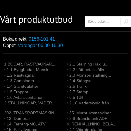
Vårt produktutbud
Boka direkt:
0156-101 41
Öppet:
Vardagar 06:30-16:30
1 BODAR, RASTVAGNAR,...
•
2.1 Ställning Haki u...
•
1.1 Byggbodar, Mansk...
•
2.2 Lättmetallställn...
•
1.2 Rastvagnar
•
2.3 Monzon ställning...
•
1.3 Containers
•
2.4 Stängsel
•
1.4 Slamtoaletter
•
2.5 Trafik
•
1.5 Trappor
•
2.7 Stämp
•
1.6 Avfallscontainer
•
6.5 Tält
2 STÄLLNINGAR, VÄDER...
•
2.10 Väderskydd från...
202. TRANSPORTMASKIN...
•
35. Murbruksmaskiner
•
12. Dumprar
•
3.8 Bränsletank ADR
•
14. Terräng-MC, ATV
4. RENHÅLLNING, BELÄ...
•
15. Pallyftvagnar
•
4.1 Vibratorplattor