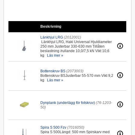
Beskrivning
Länkhjul LRG
(2012001)
Länkhjul LRG, Haki Universal Hjuldiameter
250 mm Justerbar 330-630 mm Tillåten
beslastning /rullande 10,0/7,5 kN Vikt 10,6
kg
Läs mer »
Bottenskruv BS
(2073003)
Bottenskruv BSJusterbar 55-570 mm Vikt 9,2
kg
Läs mer »
Dynplank (underlägg för fotskruv)
(76-1203-
50)
Spira S 500 Fzv
(7016050)
Spira S 500Längd: 500 mm Spirskarv med