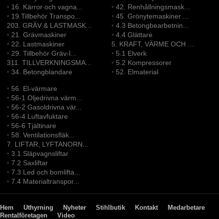
•
16. Kärror och vagna...
•
42. Renhållningsmask...
•
19.Tillbehör Transpo...
•
45. Grönytemaskiner ...
203. GRÄV & LASTMASK...
•
4.3 Betongbearbetnin...
•
21. Grävmaskiner
•
4.4 Glättare
•
22. Lastmaskiner
5. KRAFT, VÄRME OCH ...
•
29. Tillbehör Gräv-l...
•
5.1 Elverk
311. TILLVERKNINGSMA...
•
5.2 Kompressorer
•
34. Betongblandare
•
52. Elmaterial
•
56. El-värmare
•
56-1 Oljedrivna värm...
•
56-2 Gasoldrivna vär...
•
56-4 Luftavfuktare
•
56-6 Tjältinare
•
58. Ventilationsfläk...
7. LIFTAR, LYFTANORN...
•
3.1 Släpvagnsliftar
•
7.2 Saxliftar
•
7.3 Led och bomlifta...
•
7.4 Materialtranspor...
Hem
Uthyrning
Nyheter
Stihlbutik
Kontakt
Medarbetare
Rentalföretagen
Video