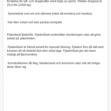
förstärka för lyft- och dragkrafter med hjälp av sprint. Tillåten draglast är
20,0 kN (2000 kp).
Symmetrisk runt om och därmed enkel att montera och hantera.
Har liten volym och kan packas kompakt.
Patenterat fjäderlås. Fjäderlåset underlättar monteringen utan att göra
avkall på säkerheten.
Fjäderlåset är främst avsett för manuell låsning. Fjädern förs då lätt med
tummen till ett distinkt låst eller olåst läge. Fjäderlåset gör det även
möjligt att fjärrmontera.
Konstruktionen tål färg, blästersand och korrosion utan risk att rörliga
delar låser sig.
.