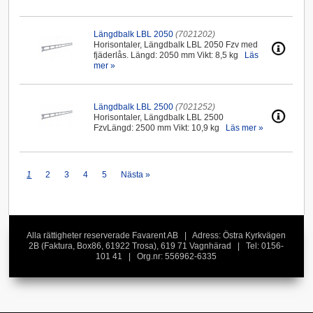
Längdbalk LBL 2050
(7021202)
Horisontaler, Längdbalk LBL 2050 Fzv med
fjäderlås. Längd: 2050 mm Vikt: 8,5 kg
Läs
mer »
Längdbalk LBL 2500
(7021252)
Horisontaler, Längdbalk LBL 2500
FzvLängd: 2500 mm Vikt: 10,9 kg
Läs mer »
1
2
3
4
5
Nästa »
Alla rättigheter reserverade Favarent AB | Adress: Östra Kyrkvägen
2B (Faktura, Box86, 61922 Trosa), 619 71 Vagnhärad | Tel: 0156-
101 41 | Org.nr: 556962-6335