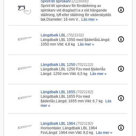
Sprint till spirskarv
(2116000)
Sprint till spirskarv för förstärkning av
spirskarv vid draglast t.e.x vid hängande
ställning, lyft eller ställning för väderskydds
tak.Diameter: 16 mm V...
Läs mer »
Längdbalk LBL
(7021102)
Längdbalk LBL 1050 med fjäderlåsLängd:
1050 mm Vikt: 4,8 kg
Läs mer »
Längdbalk LBL 1250
(7021122)
Längdbalk LBL 1250 Fzv med fjäderlås
Längd: 1250 mm Vikt: 6,5 kg
Läs mer »
Längdbalk LBL 1655
(7021162)
Längdbalk LBL 1655 Fzv med
fjäderlås.Längd: 1655 mm Vikt: 6,7 kg
Läs
mer »
Längdbalk LBL 1964
(7021192)
Horisontaler, Längdbalk LBL 1964
FzvLängd: 1964 mm Vikt: 8,0 kg
Läs mer »