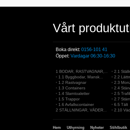
Vårt produktu
Boka direkt:
0156-101 41
Öppet:
Vardagar 06:30-16:30
1 BODAR, RASTVAGNAR,...
•
2.1 Ställ
•
1.1 Byggbodar, Mansk...
•
2.2 Lättm
•
1.2 Rastvagnar
•
2.3 Monz
•
1.3 Containers
•
2.4 Stän
•
1.4 Slamtoaletter
•
2.5 Trafi
•
1.5 Trappor
•
2.7 Stä
•
1.6 Avfallscontainer
•
6.5 Tält
2 STÄLLNINGAR, VÄDER...
•
2.10 Väd
Hem
Uthyrning
Nyheter
Stihlbutik