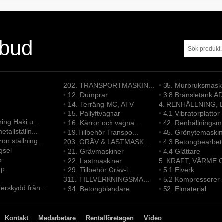
tbud
202. TRANSPORTMASKIN...
•
35. Murbruksmask
•
12. Dumprar
•
3.8 Bränsletank A
•
14. Terräng-MC, ATV
4. RENHÅLLNING, B
•
15. Pallyftvagnar
•
4.1 Vibratorplattor
ning Haki u...
•
16. Kärror och vagna...
•
42. Renhållningsma
etallställn...
•
19.Tillbehör Transpo...
•
45. Grönytemaskine
on ställning...
203. GRÄV & LASTMASK...
•
4.3 Betongbearbetn
gsel
•
21. Grävmaskiner
•
4.4 Glättare
k
•
22. Lastmaskiner
5. KRAFT, VÄRME O
mp
•
29. Tillbehör Gräv-l...
•
5.1 Elverk
311. TILLVERKNINGSMA...
•
5.2 Kompressorer
erskydd från...
•
34. Betongblandare
•
52. Elmaterial
Kontakt
Medarbetare
Rentalföretagen
Video