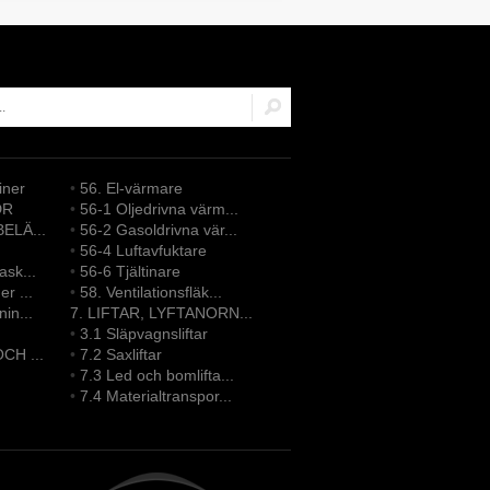
iner
•
56. El-värmare
DR
•
56-1 Oljedrivna värm...
ELÄ...
•
56-2 Gasoldrivna vär...
•
56-4 Luftavfuktare
sk...
•
56-6 Tjältinare
r ...
•
58. Ventilationsfläk...
in...
7. LIFTAR, LYFTANORN...
•
3.1 Släpvagnsliftar
CH ...
•
7.2 Saxliftar
•
7.3 Led och bomlifta...
•
7.4 Materialtranspor...