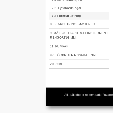
7.4 Materialtransport
7.6. Lyftanordningar
7.8 Formutrustning
8. BEARBETNINGSMASKINER
9. MÄT- OCH KONTROLLINSTRUMENT,
RENGÖRING MM.
11. PUMPAR
97. FÖRBRUKNINGSMATERIAL
20. Stihl
Alla rättigheter reserverade Fava