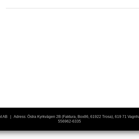
rent AB | Adress: Östra Kyrkvägen 2B (Faktura, Box86, 61922 Trosa), 619 71 Vagn
556962-6335